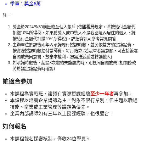
季軍：獎金6萬
註一
獎金於2024/9/30前匯款至個人帳戶 (依
國稅局
規定，將按給付金額代
扣繳10%所得稅，
如果獲獎人或中獎人不是我國境內居住的個人，
將
按給付金額代扣繳20%所得稅)，詳細資訊可參考常見問答
主辦單位於課後兩年內承諾履行授課時數，並另依雙方約定鐘點費，
按實際授課時數給付講師費，每月結算 (若冠軍者無意願，可直接簽署
自願放棄同意書，放棄本權利，恕無法遞延或轉讓他人)
如承諾時數後，超過3次邀約未能履約時，則視同自願放棄 (相關條款
將於議定鐘點費時確認）
誰適合參加
本課程為實戰班，建議有實際授課經驗
至少一年者
再參加。
本課程以培養企業講師為主，對象不限行業別，但主題以職場
技能、商業或工業管理等議題為優先。
企業內部講師如有三年以上授課經驗，也很適合。
如何報名
本課程報名採審核制，僅收24位學員。