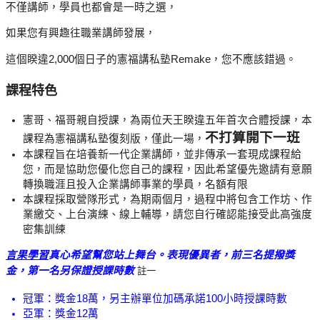
不僅講師，學員也都會是一時之選，
如果您有興趣往職業講師發展，
這個睽違2,000個日子的憲福講私塾Remake，您不應該錯過。
課程特色
憲哥、福哥親自授課，為兩位天王睽違五年首次合體授課，本
不打算開下一班
課程為憲福講私塾復刻版，僅此一場，
本課程旨在培養新一代企業講師，並非傳承一套現成課程給
您，而是協助您優化您自己的課程，因此希望優先邀請有意願
轉換職涯且投入企業講師事業的學員，名額有限
本課程採取營隊形式，為期兩個月，過程中將包含工作坊、作
業繳交、上台演練、線上輔導，請您自行確認能接受此高強度
密集訓練 
言果學習
真心希望幫您站上舞台。表現優異者，前三名提撥獎
金，第一名另保證授課時數 
註一
冠軍：獎金18萬，另主辦單位加碼承諾100小時授課時數
亞軍：獎金12萬