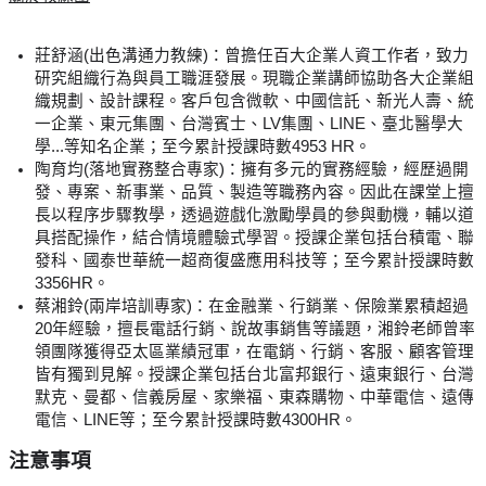
莊舒涵(出色溝通力教練)：曾擔任百大企業人資工作者，致力
研究組織行為與員工職涯發展。現職企業講師協助各大企業組
織規劃、設計課程。客戶包含微軟、中國信託、新光人壽、統
一企業、東元集團、台灣賓士、LV集團、LINE、臺北醫學大
學...等知名企業；至今累計授課時數4953 HR。
陶育均(落地實務整合專家)：擁有多元的實務經驗，經歷過開
發、專案、新事業、品質、製造等職務內容。因此在課堂上擅
長以程序步驟教學，透過遊戲化激勵學員的參與動機，輔以道
具搭配操作，結合情境體驗式學習。授課企業包括台積電、聯
發科、國泰世華統一超商復盛應用科技等；至今累計授課時數
3356HR。
蔡湘鈴(兩岸培訓專家)：在金融業、行銷業、保險業累積超過
20年經驗，擅長電話行銷、說故事銷售等議題，湘鈴老師曾率
領團隊獲得亞太區業績冠軍，在電銷、行銷、客服、顧客管理
皆有獨到見解。授課企業包括台北富邦銀行、遠東銀行、台灣
默克、曼都、信義房屋、家樂福、東森購物、中華電信、遠傳
電信、LINE等；至今累計授課時數4300HR。
注意事項