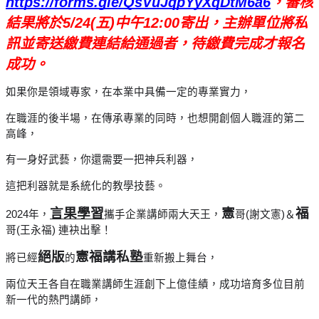
https://forms.gle/QsVuJqpYyXqDtM6a6
，審核
結果將於5/24(五)中午12:00寄出，主辦單位將私
訊並寄送繳費連結給通過者，待繳費完成才報名
成功。
如果你是領域專家，在本業中具備一定的專業實力，
在職涯的後半場，在傳承專業的同時，也想開創個人職涯的第二
高峰，
有一身好武藝，你還需要一把神兵利器，
這把利器就是系統化的教學技藝。
言果學習
憲
福
2024年，
攜手企業講師兩大天王，
哥(謝文憲)＆
哥(王永福) 連袂出擊！
絕版
憲福講私塾
將已經
的
重新搬上舞台，
兩位天王各自在職業講師生涯創下上億佳績，成功培育多位目前
新一代的熱門講師，