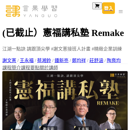
登入
(已截止）憲福講私塾 Remake
江湖一點訣 請跟頂尖學 #謝文憲接班人計畫 #精緻企業訓練
謝文憲
/
王永福
/
蔡湘鈴
/
鍾新亮
/
鄭均祥
/
莊舒涵
/
陶育均
課程簡介
課程要點
關於講師