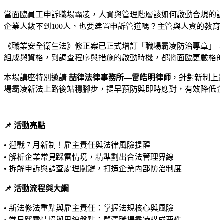
當面臨員工申訴職場霸凌，人資與管理階層該如何啟動合規的
企業人數不到100人，也要建置申訴管道嗎？主管與人資的教
《職業安全衛生法》修正案已正式增訂「職場霸凌防治專章」，並將
組成與資格，到調查程序與措施的啟動時機，都將面臨更嚴格
本場講座特別邀請
喆律法律事務所—雷皓明律師
，針對新制上
場霸凌新法上路後站穩腳步，提早預防與即時應對，有效降低
📌 活動亮點
• 迎戰 7 月新制！雇主責任與法律風險提醒
• 解析企業常見踩雷情境，精準劃出合法管理界線
• 拆解申訴與調查處理關鍵，打造企業內部防治制度
📌 活動流程與大綱
• 新法修法重點與雇主責任：掌握法規核心與風險
• 常見踩雷情境與界線盤點：釐清職場霸凌構成要件