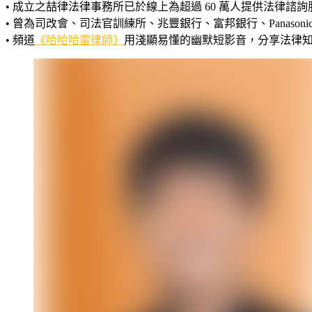
• 成立之喆律法律事務所已於線上為超過 60 萬人提供法律諮詢
• 曾為司改會、司法官訓練所、兆豐銀行、富邦銀行、Panaso
• 頻道
《哈哈哈雷律師》
用淺顯易懂的幽默短影音，分享法律知識