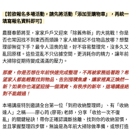
【若欲報名多場活動，請先將活動「添加至購物車」，再統一
填寫報名資料即可】
農曆春節將至，家家戶戶又迎來「除舊佈新」的大挑戰！你是
否也常因找不到東西而煩躁？家人總是記不住物品放哪？想整
理卻無從下手？最令人沮喪的是，好不容易整理完，沒多久又
亂回原樣。這些混亂不只佔據空間，更消耗你的精力，讓年前
大掃除從期待變成滿滿的壓力。
那麼，你是否想在年前快速完成整理，不再被家務追著跑？希
望家人都能輕鬆找到物品、告別囤積焦慮、讓家裡真正煥然一
新？如果你也渴望迎接一個清爽、有秩序的新年，這場講座絕
對不能錯過！
本場講座特別邀請全台第一位「到府收納整理師」、有「收納
達人」之稱——廖心筠 (廖哥) 老師，分享「收拾一次不復
亂」的關鍵秘訣！帶你正確認識斷捨離、找到你的收納習慣，
並且掌握整理四步驟，無論是為年前大掃除做準備，或想打造