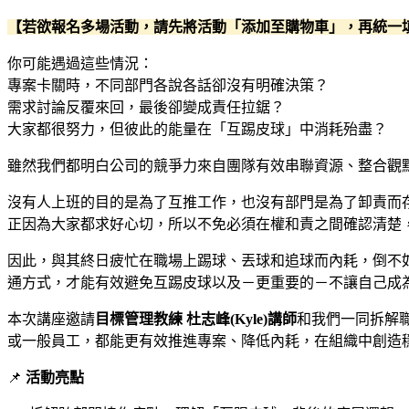
【若欲報名多場活動，請先將活動「添加至購物車」，再統一
你可能遇過這些情況：
專案卡關時，不同部門各說各話卻沒有明確決策？
需求討論反覆來回，最後卻變成責任拉鋸？
大家都很努力，但彼此的能量在「互踢皮球」中消耗殆盡？
雖然我們都明白公司的競爭力來自團隊有效串聯資源、整合觀
沒有人上班的目的是為了互推工作，也沒有部門是為了卸責而
正因為大家都求好心切，所以不免必須在權和責之間確認清楚，
因此，與其終日疲忙在職場上踢球、丟球和追球而內耗，倒不
通方式，才能有效避免互踢皮球以及－更重要的－不讓自己成
本次講座邀請
目標管理教練 杜志峰(Kyle)講師
和我們一同拆解
或一般員工，都能更有效推進專案、降低內耗，在組織中創造
📌
活動亮點