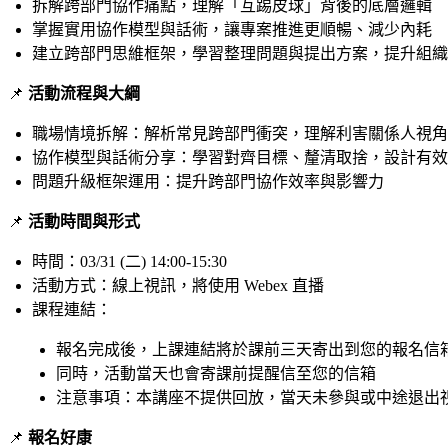
拆解跨部門協作痛點，理解「互踢皮球」背後的底層邏輯
掌握實用協作模型與話術，讓專案推進更順暢、減少內耗
建立跨部門思維框架，學習整理問題與提出方案，提升組織
📌
活動流程與大綱
職場情境拆解：解析常見跨部門衝突，理解利害關係人視角
協作模型與話術分享：學習對齊目標、釐清取捨，設計有效
問題升級框架運用：提升跨部門協作效率與影響力
📌
活動時間與形式
時間：
03/31 (二) 14:00-15:30
活動方式：線上視訊，將使用 Webex 直播
課程連結：
報名完成後，上課連結將於課前三天寄出到您的報名信
同時，活動當天也會寄課前提醒信至您的信箱
注意事項：本講座不提供回放，當天未參與或中途退出
📌
報名好康