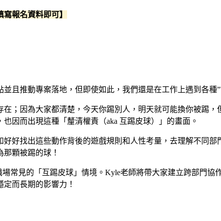
填寫報名資料即可】
點並且推動專案落地，但即使如此，我們還是在工作上遇到各種”
存在；因為大家都清楚，今天你踢別人，明天就可能換你被踢，
也因而出現這種「釐清權責（aka 互踢皮球）」的畫面。
如好好找出這些動作背後的遊戲規則和人性考量，去理解不同部
為那顆被踢的球！
職場常見的「互踢皮球」情境。Kyle老師將帶大家建立跨部門
穩定而長期的影響力！